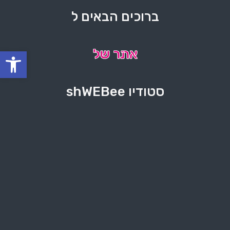
ברוכים הבאים ל
פתח סרגל
אתר של
אתר של
סטודיו shWEBee